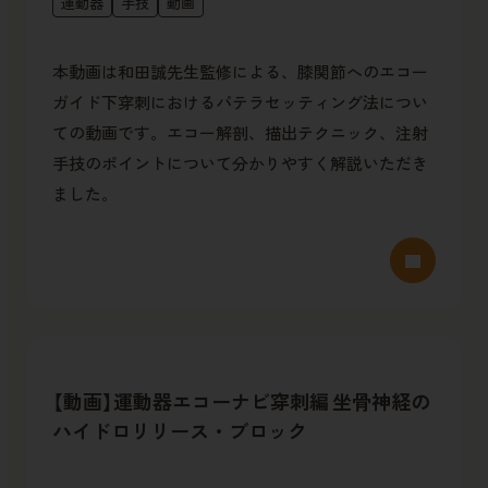
運動器
手技
動画
本動画は和田誠先生監修による、膝関節へのエコー
ガイド下穿刺におけるパテラセッティング法につい
ての動画です。エコー解剖、描出テクニック、注射
手技のポイントについて分かりやすく解説いただき
ました。
【動画】運動器エコーナビ穿刺編 坐骨神経の
ハイドロリリース・ブロック