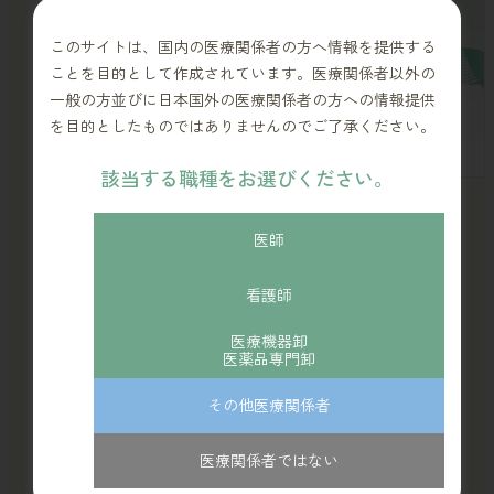
このサイトは、国内の医療関係者の方へ情報を提供する
ことを目的として作成されています。医療関係者以外の
一般の方並びに日本国外の医療関係者の方への情報提供
を目的としたものではありませんのでご了承ください。
該当する職種をお選びください。
在宅・訪問診療
インタビュー
PDF
医師
本資料は、訪問診療におけるポケットエコーをはじ
看護師
めとした携帯型医療機器活用の有用性について、愛
知県名古屋市のみどり訪問クリニック 姜 琪鎬（か
医療機器卸
医薬品専門卸
ん・きほ）先生にお話しいただいた内容をまとめた
レポートです。
その他医療関係者
医療関係者ではない